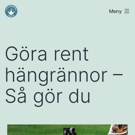
Hoppa
Flyttstädning
Meny
till
Uppsala
innehåll
Göra rent
hängrännor –
Så gör du